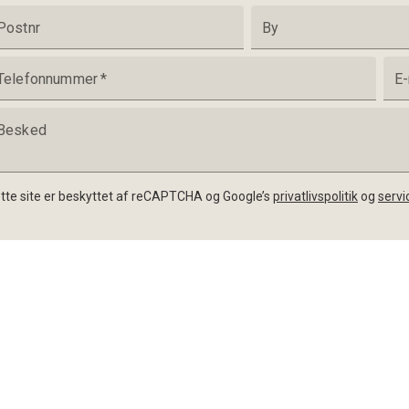
Postnr
By
Telefonnummer
*
E-
Besked
tte site er beskyttet af reCAPTCHA og Google’s
privatlivspolitik
og
servi