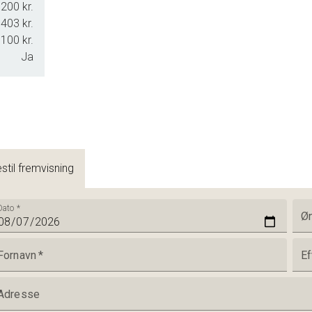
200 kr.
.403 kr.
100 kr.
Ja
stil fremvisning
Dato
*
Øn
Fornavn
*
Ef
Adresse