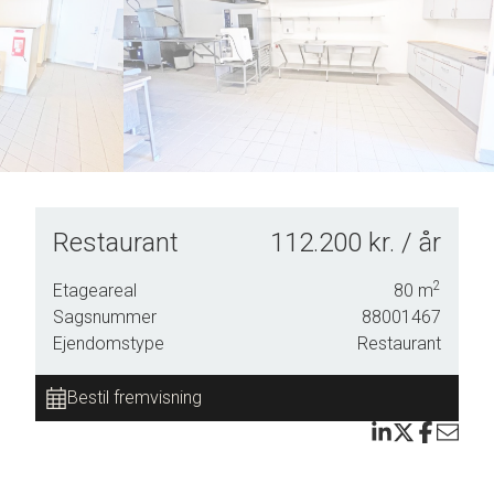
Restaurant
112.200 kr. / år
2
Etageareal
80
m
Sagsnummer
88001467
Ejendomstype
Restaurant
Bestil fremvisning