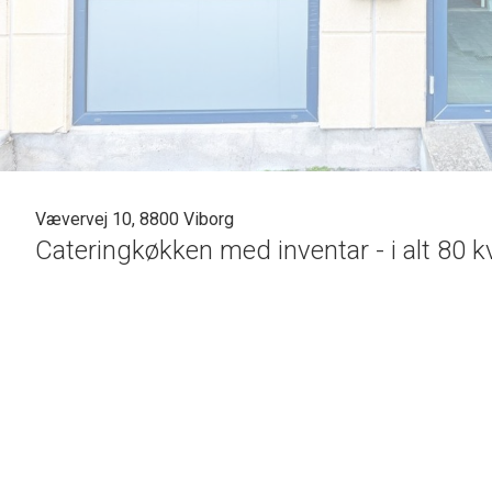
Vævervej 10, 8800 Viborg
Cateringkøkken med inventar - i alt 80 
Drømmer du om at etablere dig som selvstændig og er god til at lave mad, så
Køkkenet har en del inventar som kan benyttes af lejer og er med i lejen.
Inventaret kan ses på billederne og kan suppleres af lejer efter behov.
Lejemålet på 80 kvm er beliggende i større ejendom med andre lejere.