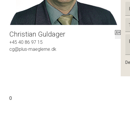
Christian Guldager
+45 40 86 97 15
cg@plus-maeglerne.dk
De
0