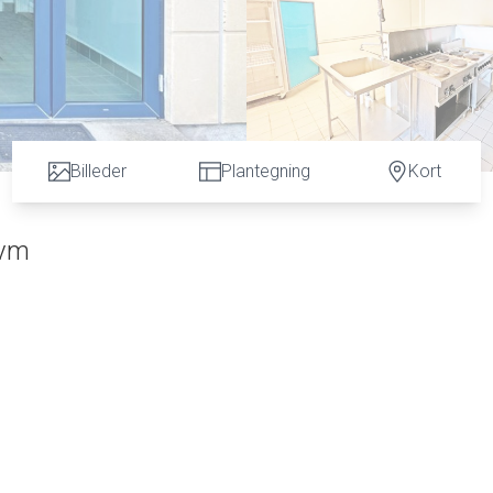
Billeder
Plantegning
Kort
kvm
 er chancen hér.