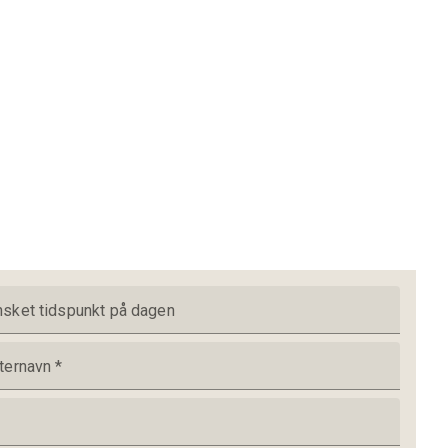
sket tidspunkt på dagen
ternavn
*