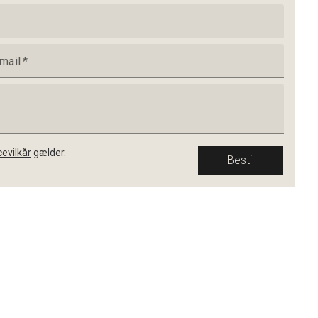
mail
*
cevilkår
gælder.
Bestil